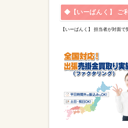
◆【いーばんく】 ご
【いーばんく】 担当者が対面