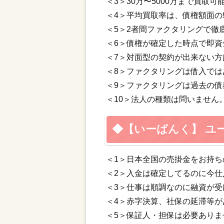
＜3＞30万〜5000万まで買取
＜4＞平均買取率は、債権額面の
＜5＞2者間ファクタリングで徹
＜6＞債権が確定した時点で即資
＜7＞対面型の契約が出来ない
＜8＞ファクタリングは借入で
＜9＞ファクタリングは過去の
＜10＞法人の種類は問いません
◆【いーばんく】 ユ
＜1＞日本全国の売掛金をお持
＜2＞入金は確定してるのに今
＜3＞仕事は順調なのに融資が
＜4＞赤字決算、社保の延滞等
＜5＞保証人・担保は必要ありま