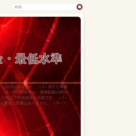
金・最低水準
に自信があります。 ＜2＞多忙な事業
 ＜4＞平均買取率は、債権額面の90％
した時点で即資金化が可能です。 ＜7＞
入審査に影響はありません。 ＜9＞フ