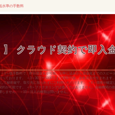
低水準の手数料
く】 クラウド契約で即入
 ＜1＞低手数料で、即日資金化が可能、お申し込みから資金化までのスピード
っております。 ＜3＞30万〜5000万まで買取可能、余裕資金が生まれます。
底して秘密厳守、取引先に知られずにご利用いただけます。 ＜6＞債権が確定
契約が可能です。 ＜8＞ファクタリングは借入ではありません。金融機関の借
しません。 ＜10＞法人の種類は問いません。