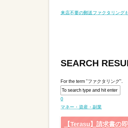
来店不要の郵送ファクタリング
SEARCH RESU
For the term "ファクタリング".
0
マネー・資産・副業
【Terasu】請求書