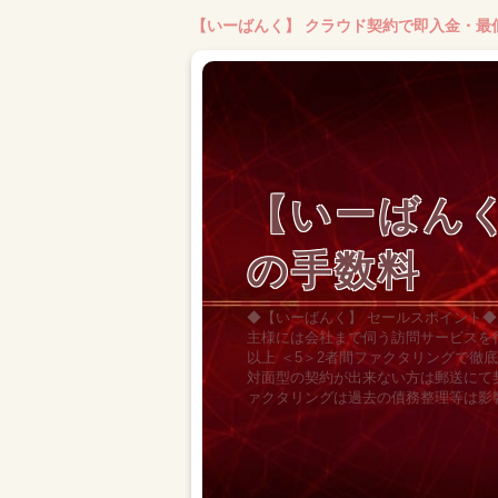
【いーばんく】 クラウド契約で即入金・最
【いーばん
の手数料
◆【いーばんく】 セールスポイント◆
主様には会社まで伺う訪問サービスを行
以上 ＜5＞2者間ファクタリングで徹
対面型の契約が出来ない方は郵送にて
ァクタリングは過去の債務整理等は影響