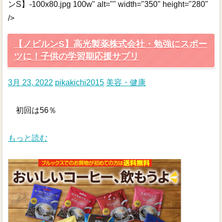
ンS】-100x80.jpg 100w" alt="" width="350" height="280"
/>
【ノビルンS】高光製薬株式会社・勉強にスポー
ツに！子供の学習期応援サプリ
3月 23, 2022
pikakichi2015
美容・健康
初回は56％
もっと読む