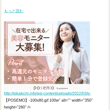
もっと読む
http://pikakichi.info/wp-content/uploads/2022/03/p-
【POSEMO】-100x80.gif 100w" alt="" width="350"
height="280" />