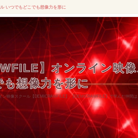
クール いつでもどこでも想像力を形に
RAWFILE】オンライン映
でも想像力を形に
映像スクール【DEMICRAWFILE】 【DEMICRAWFILE】で学んだ